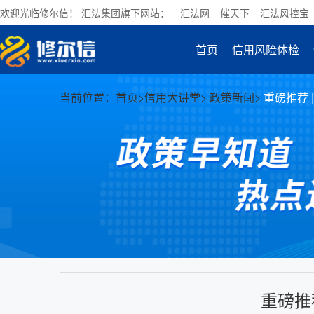
欢迎光临修尔信！ 汇法集团旗下网站：
汇法网
催天下
汇法风控宝
首页
信用风险体检
当前位置：
首页
>
信用大讲堂
>
政策新闻
>
重磅推荐 
重磅推