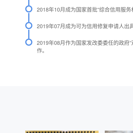
2018年10月成为国家首批“综合信用
2019年07月成为可为信用修复申请人
2019年08月作为国家发改委委任的政
作。