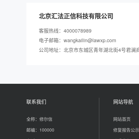
北京汇法正信科技有限公司
客服热线：4000078989
电子邮箱：wangkailin@lawxp.com
公司地址：北京市东城区青年湖北街4号君澜
联系我们
网站导航
全称：修尔信
网站首页
邮编：100000
修复报告公