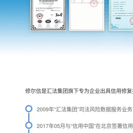
修尔信是汇法集团旗下专为企业出具信用修复
2009年“汇法集团”司法风险数据服务
2017年05月与“信用中国”在北京签署